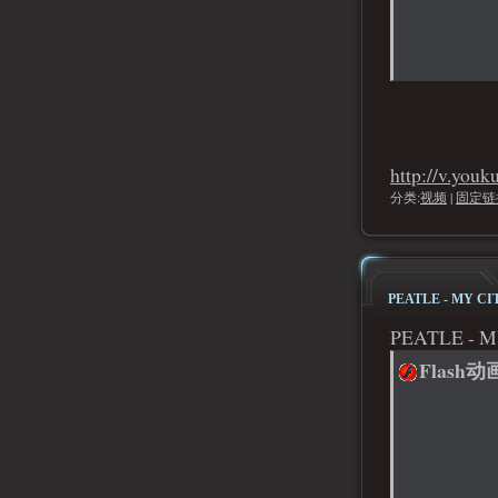
http://v.yo
分类:
视频
|
固定链
PEATLE - MY CIT
PEATLE - M
Flash动