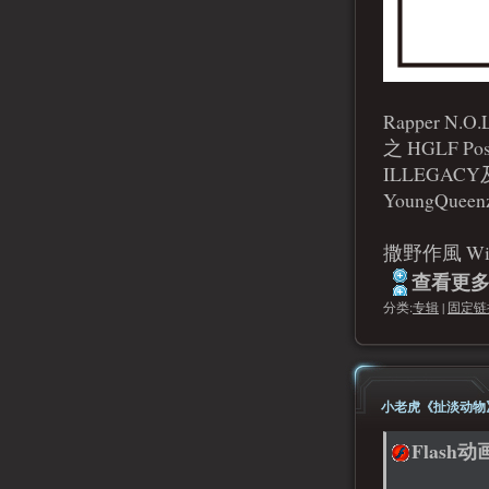
Rapper N.O.
之 HGLF P
ILLEGACY
YoungQueen
撒野作風 Wildst
查看更多.
分类:
专辑
|
固定链
小老虎《扯淡动物
Flash动