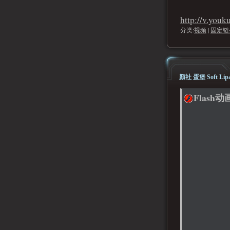
http://v.y
分类:
视频
|
固定链
顏社 蛋堡 Soft L
Flash动