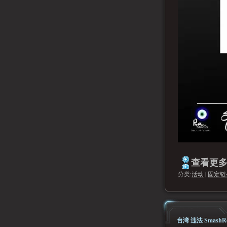
查看更多.
分类:
活动
|
固定链
台湾 违法 SmashR