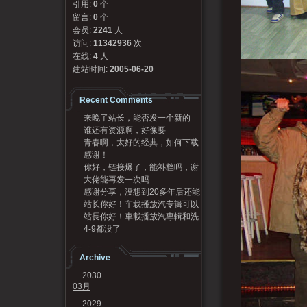
引用:
0
个
留言:
0
个
会员:
2241
人
访问:
11342936
次
在线:
4
人
建站时间:
2005-06-20
Recent Comments
来晚了站长，能否发一个新的
谁还有资源啊，好像要
码？
青春啊，太好的经典，如何下载
感谢！
呢
你好，链接爆了，能补档吗，谢
大佬能再发一次吗
谢
感谢分享，没想到20多年后还能
站长你好！车载播放汽专辑可以
听到，谢谢[Good...
站長你好！車載播放汽專輯和洗
发我一份吗？95720...
4-9都没了
牌專輯可以發我一份嗎？...
Archive
2030
03月
2029