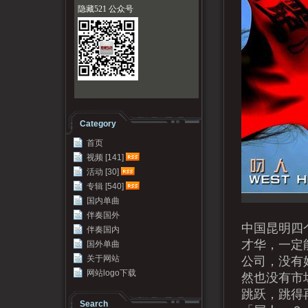
隐藏521 公众号
Category
首页
视频 [141]
活动 [30]
专辑 [540]
国内单曲
伴奏国外
中国昆明四
伴奏国内
才华，一定
国外单曲
公司，没有
关于网站
网站logo下载
然也没有市
跳跃，跳得
Search