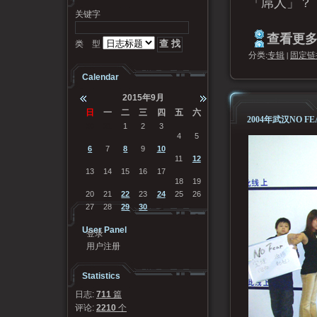
「屌人」？
关键字
查看更多.
类 型
分类:
专辑
|
固定链
Calendar
2015年9月
日
一
二
三
四
五
六
2004年武汉NO FE
30
31
1
2
3
4
5
6
7
8
9
10
11
12
13
14
15
16
17
18
19
20
21
22
23
24
25
26
27
28
29
30
1
2
3
User Panel
登录
用户注册
Statistics
日志:
711
篇
评论:
2210
个