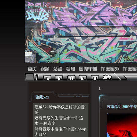
首页
视频
活动
专辑
国内单曲
伴奏国外
伴奏国
1
隐藏521
隐藏521给你不仅是好听的音
云南昆明 2009
乐
还有无尽的生活理念 一种追
求 一种态度
所有音乐本着推广中国hiphop
为目的