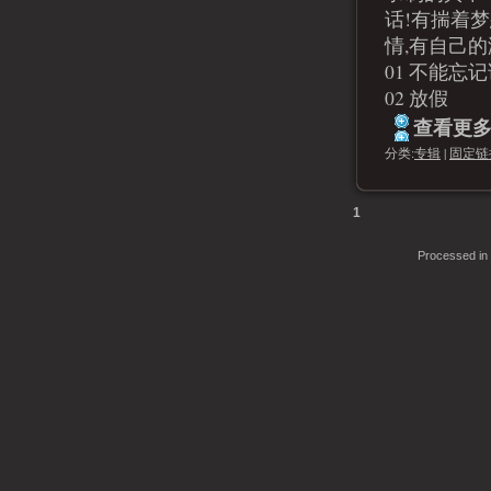
话!有揣着
情,有自己的
01 不能忘
02 放假
查看更多.
分类:
专辑
|
固定链
1
Processed in