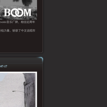
sents音乐厂牌。相信近两年
说唱现场的新锐力量。斩获了中文说唱市
07-17