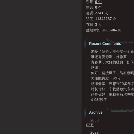
引用:
0
个
留言:
0
个
会员:
2241
人
访问:
11342287
次
在线:
3
人
建站时间:
2005-06-20
Recent Comments
来晚了站长，能否发一个新
谁还有资源啊，好像要
码？
青春啊，太好的经典，如何
感谢！
呢
你好，链接爆了，能补档吗
大佬能再发一次吗
谢
感谢分享，没想到20多年
站长你好！车载播放汽专辑
听到，谢谢[Good...
站長你好！車載播放汽專輯
发我一份吗？95720...
4-9都没了
牌專輯可以發我一份嗎？...
Archive
2030
03月
2029