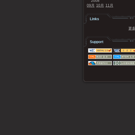
2008
09月
10月
11月
Links
更
Support