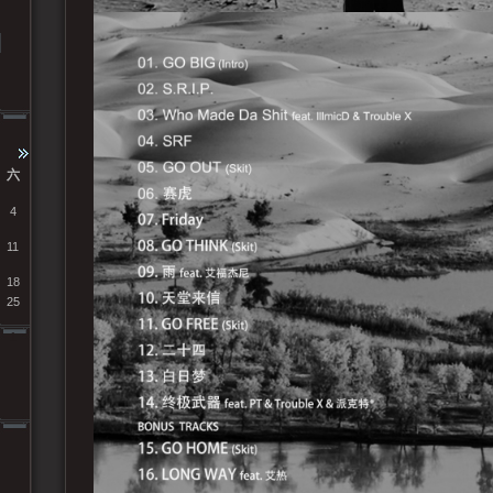
六
4
11
18
25
1