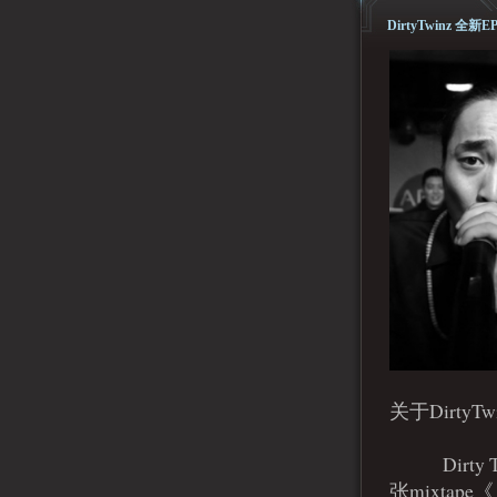
DirtyTwinz 全
关于DirtyTw
Dirty T
张mixta