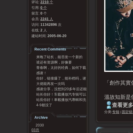
评论:
2210
个
引用:
0
个
留言:
0
个
会员:
2241
人
访问:
11342896
次
在线:
2
人
建站时间:
2005-06-20
Recent Comments
来晚了站长，能否发一个新的
谁还有资源啊，好像要
码？
青春啊，太好的经典，如何下载
感谢！
呢
你好，链接爆了，能补档吗，谢
「創作其實
大佬能再发一次吗
谢
感谢分享，没想到20多年后还能
站长你好！车载播放汽专辑可以
听到，谢谢[Good...
溫故知新是
站長你好！車載播放汽專輯和洗
发我一份吗？95720...
查看更多.
4-9都没了
牌專輯可以發我一份嗎？...
分类:
专辑
|
固定链
Archive
2030
03月