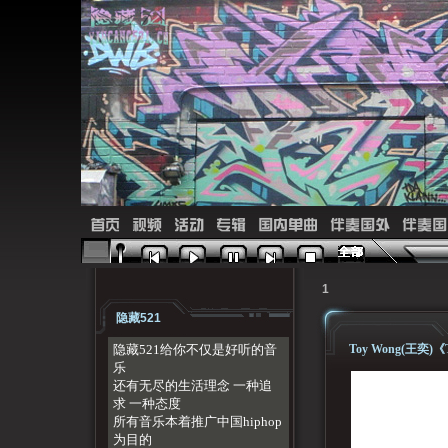
首页
视频
活动
专辑
国内单曲
伴奏国外
伴奏国
1
隐藏521
隐藏521给你不仅是好听的音
Toy Wong(王奕)《T
乐
还有无尽的生活理念 一种追
求 一种态度
所有音乐本着推广中国hiphop
为目的