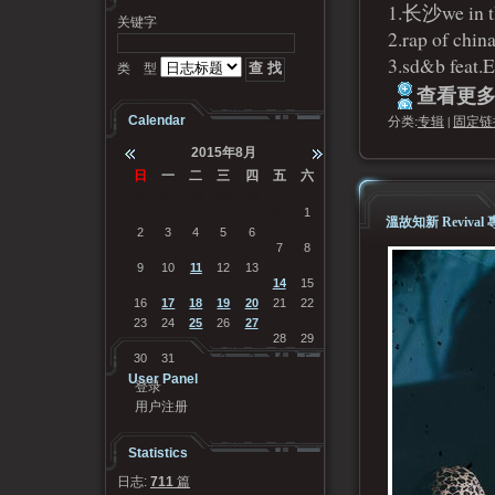
1.长沙we in t
关键字
2.rap of chin
3.sd&b feat.
类 型
查看更多.
分类:
专辑
|
固定链
Calendar
2015年8月
日
一
二
三
四
五
六
26
27
28
29
30
31
1
溫故知新 Reviva
2
3
4
5
6
7
8
9
10
11
12
13
14
15
16
17
18
19
20
21
22
23
24
25
26
27
28
29
30
31
1
2
3
4
5
User Panel
登录
用户注册
Statistics
日志:
711
篇