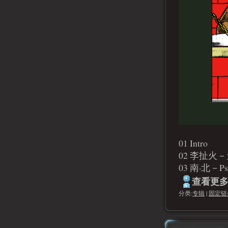
01 Intro
02 李扯火－天
03 南·北－Psy
查看更多.
分类:
专辑
|
固定链