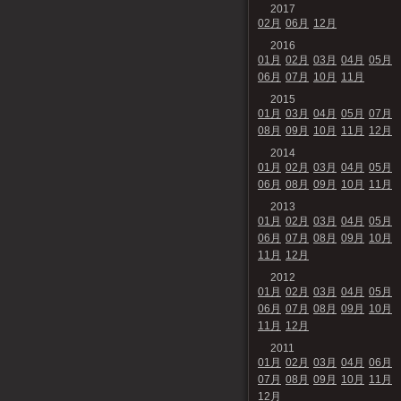
2017
02月
06月
12月
2016
01月
02月
03月
04月
05月
06月
07月
10月
11月
2015
01月
03月
04月
05月
07月
08月
09月
10月
11月
12月
2014
01月
02月
03月
04月
05月
06月
08月
09月
10月
11月
2013
01月
02月
03月
04月
05月
06月
07月
08月
09月
10月
11月
12月
2012
01月
02月
03月
04月
05月
06月
07月
08月
09月
10月
11月
12月
2011
01月
02月
03月
04月
06月
07月
08月
09月
10月
11月
12月