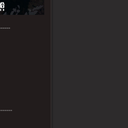
======
=======