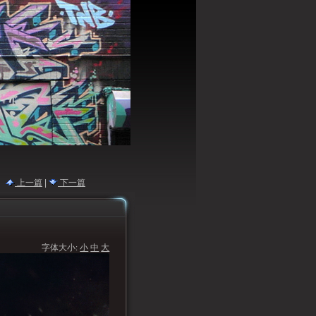
上一篇
|
下一篇
字体大小:
小
中
大