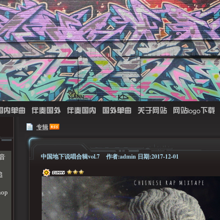
国内单曲
伴奏国外
伴奏国内
国外单曲
关于网站
网站logo下载
专辑
中国地下说唱合辑vol.7
作者:admin 日期:2017-12-01
音
追
op