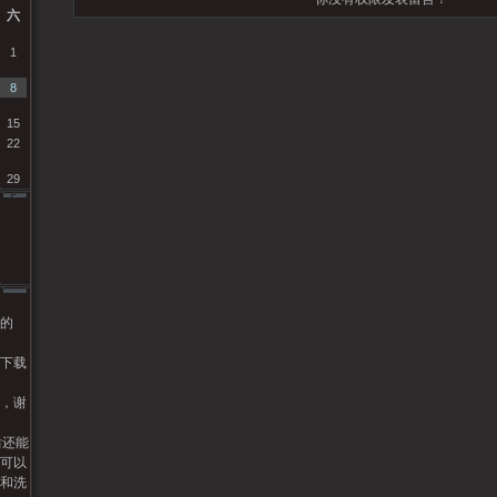
六
1
8
15
22
29
5
的
下载
，谢
后还能
可以
和洗